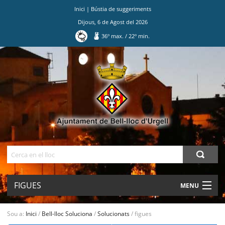
Inici
|
Bústia de suggeriments
Dijous
,
6
de
Agost
del
2026
36
º max.
/
22
º min.
Ves
al
contingut.
|
Salta
a
la
navegació
Cerca
FIGUES
MENU
AJUNTAMENT
Sou a:
Inici
/
Bell-lloc Soluciona
/
Solucionats
/
figues