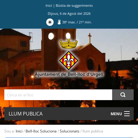
Inici
|
Bústia de suggeriments
Dijous
,
6
de
Agost
del
2026
38
º max.
/
21
º min.
Ves
al
contingut.
|
Salta
a
la
navegació
Cerca
LLUM PUBLICA
MENU
AJUNTAMENT
Sou a:
Inici
/
Bell-lloc Soluciona
/
Solucionats
/
llum publica