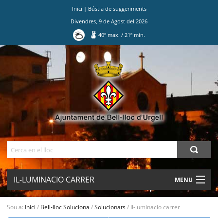
Inici
|
Bústia de suggeriments
Divendres
,
9
de
Agost
del
2026
40
º max.
/
21
º min.
Ves
al
contingut.
|
Salta
a
la
navegació
Cerca
IL-LUMINACIO CARRER
MENU
AJUNTAMENT
Sou a:
Inici
/
Bell-lloc Soluciona
/
Solucionats
/
Il-luminacio carrer