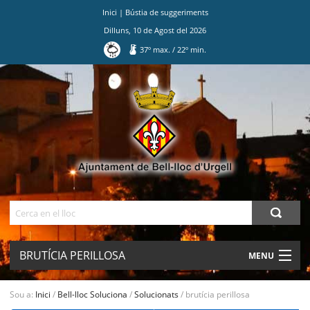
Inici
|
Bústia de suggeriments
Dilluns
,
10
de
Agost
del
2026
37
º max.
/
22
º min.
Ves
al
contingut.
|
Salta
a
la
navegació
Cerca
BRUTÍCIA PERILLOSA
MENU
AJUNTAMENT
Sou a:
Inici
/
Bell-lloc Soluciona
/
Solucionats
/
brutícia perillosa