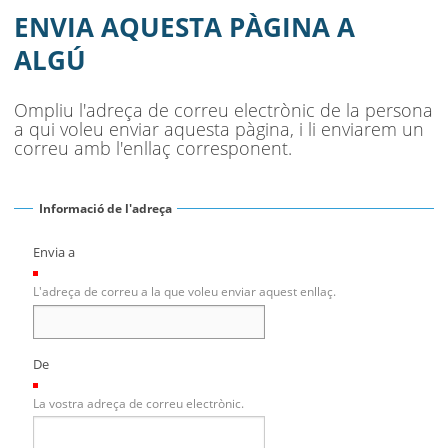
AJUNTAMENT
ENVIA AQUESTA PÀGINA A
MUNICIPI
ALGÚ
SEU ELECTRÒNICA
Ompliu l'adreça de correu electrònic de la persona
a qui voleu enviar aquesta pàgina, i li enviarem un
BELL-LLOC SOLUCIONA
correu amb l'enllaç corresponent.
Informació de l'adreça
Envia a
(Necessari)
L'adreça de correu a la que voleu enviar aquest enllaç.
De
(Necessari)
La vostra adreça de correu electrònic.