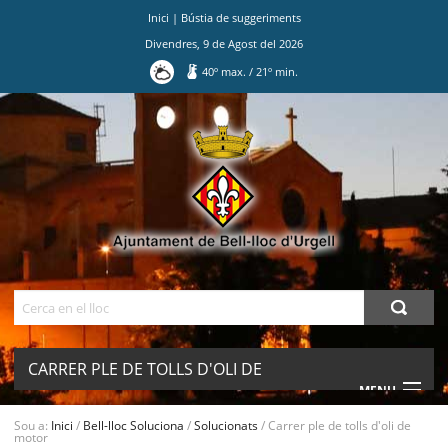
Inici
|
Bústia de suggeriments
Divendres
,
9
de
Agost
del
2026
40
º max.
/
21
º min.
Ves
al
contingut.
|
Salta
a
la
navegació
Cerca
CARRER PLE DE TOLLS D'OLI DE
MENU
MOTOR
Sou a:
Inici
/
Bell-lloc Soluciona
/
Solucionats
/
Carrer ple de tolls d'oli de
motor