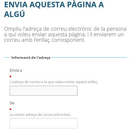
MUNICIPI
ENVIA AQUESTA PÀGINA A
ALGÚ
SEU ELECTRÒNICA
BELL-LLOC SOLUCIONA
Ompliu l'adreça de correu electrònic de la persona
a qui voleu enviar aquesta pàgina, i li enviarem un
correu amb l'enllaç corresponent.
Informació de l'adreça
Envia a
(Necessari)
L'adreça de correu a la que voleu enviar aquest enllaç.
De
(Necessari)
La vostra adreça de correu electrònic.