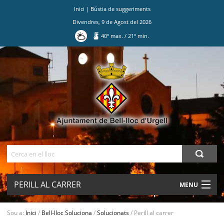
Inici
|
Bústia de suggeriments
Divendres
,
9
de
Agost
del
2026
40
º max.
/
21
º min.
Ves
al
contingut.
|
Salta
a
la
navegació
Cerca
PERILL AL CARRER
MENU
AJUNTAMENT
Sou a:
Inici
/
Bell-lloc Soluciona
/
Solucionats
/
Perill al carrer