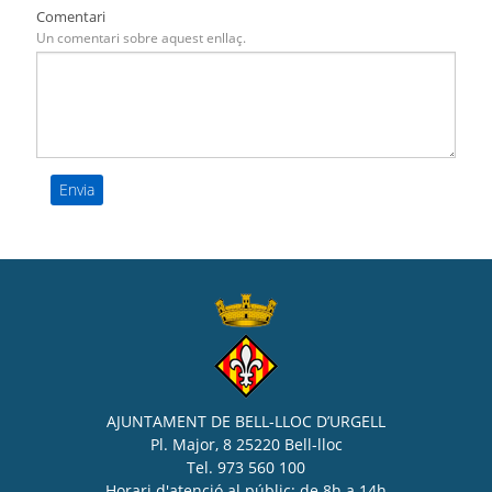
Comentari
Un comentari sobre aquest enllaç.
AJUNTAMENT DE BELL-LLOC D’URGELL
Pl. Major, 8 25220 Bell-lloc
Tel. 973 560 100
Horari d'atenció al públic: de 8h a 14h