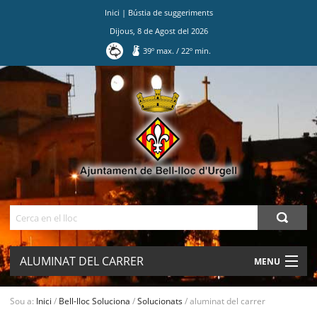
Inici
|
Bústia de suggeriments
Dijous
,
8
de
Agost
del
2026
39
º max.
/
22
º min.
Ves
al
contingut.
|
Salta
a
la
navegació
Cerca
ALUMINAT DEL CARRER
MENU
AJUNTAMENT
Sou a:
Inici
/
Bell-lloc Soluciona
/
Solucionats
/
aluminat del carrer