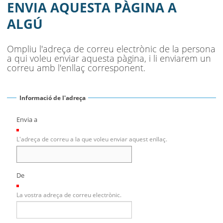
MUNICIPI
ENVIA AQUESTA PÀGINA A
ALGÚ
SEU ELECTRÒNICA
BELL-LLOC SOLUCIONA
Ompliu l'adreça de correu electrònic de la persona
a qui voleu enviar aquesta pàgina, i li enviarem un
correu amb l'enllaç corresponent.
Informació de l'adreça
Envia a
(Necessari)
L'adreça de correu a la que voleu enviar aquest enllaç.
De
(Necessari)
La vostra adreça de correu electrònic.