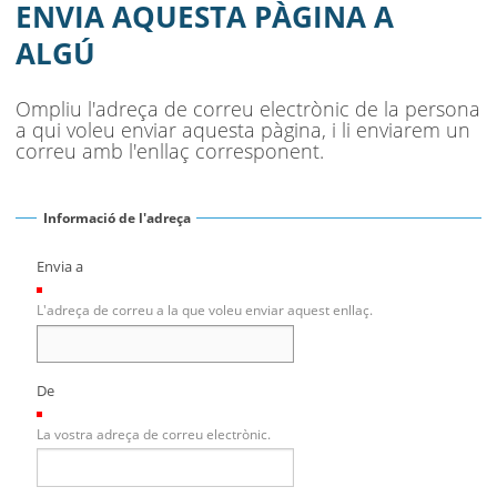
MUNICIPI
ENVIA AQUESTA PÀGINA A
ALGÚ
SEU ELECTRÒNICA
BELL-LLOC SOLUCIONA
Ompliu l'adreça de correu electrònic de la persona
a qui voleu enviar aquesta pàgina, i li enviarem un
correu amb l'enllaç corresponent.
Informació de l'adreça
Envia a
(Necessari)
L'adreça de correu a la que voleu enviar aquest enllaç.
De
(Necessari)
La vostra adreça de correu electrònic.