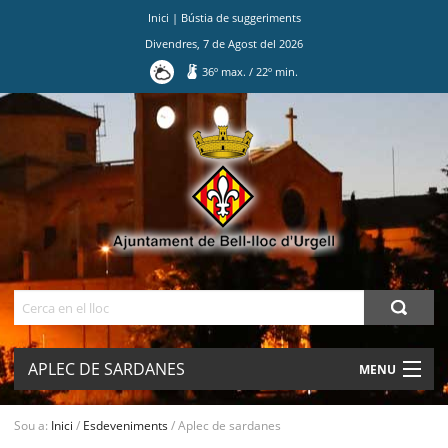
Inici
|
Bústia de suggeriments
Divendres
,
7
de
Agost
del
2026
36
º max.
/
22
º min.
Ves
al
contingut.
|
Salta
a
la
navegació
Cerca
APLEC DE SARDANES
MENU
AJUNTAMENT
Sou a:
Inici
/
Esdeveniments
/
Aplec de sardanes