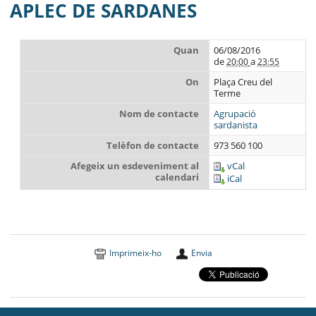
MUNICIPI
APLEC DE SARDANES
SEU ELECTRÒNICA
Quan
06/08/2016
de
a
20:00
23:55
BELL-LLOC SOLUCIONA
On
Plaça Creu del
Terme
Nom de contacte
Agrupació
sardanista
Telèfon de contacte
973 560 100
Afegeix un esdeveniment al
vCal
calendari
iCal
Imprimeix-ho
Envia