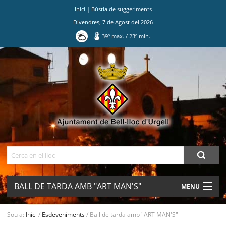
Inici
|
Bústia de suggeriments
Divendres
,
7
de
Agost
del
2026
39
º max.
/
23
º min.
Ves
al
contingut.
|
Salta
a
la
navegació
Cerca
BALL DE TARDA AMB "ART MAN'S"
MENU
AJUNTAMENT
Sou a:
Inici
/
Esdeveniments
/
Ball de tarda amb "ART MAN'S"