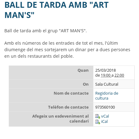
MUNICIPI
BALL DE TARDA AMB "ART
MAN'S"
SEU ELECTRÒNICA
BELL-LLOC SOLUCIONA
Ball de tarda amb el grup "ART MAN'S".
Amb els números de les entrades de tot el mes, l'últim
diumenge del mes sortejarem un dinar per a dues persones
en un dels restaurants del poble.
Quan
25/03/2018
de
a
19:00
22:00
On
Sala Cultural
Nom de contacte
Regidoria de
cultura
Telèfon de contacte
973560100
Afegeix un esdeveniment al
vCal
calendari
iCal