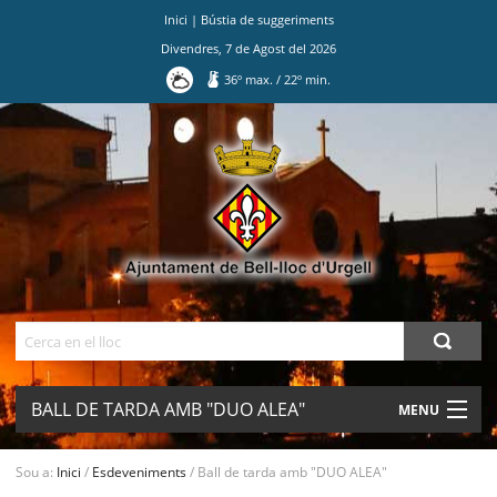
Inici
|
Bústia de suggeriments
Divendres
,
7
de
Agost
del
2026
36
º max.
/
22
º min.
Ves
al
contingut.
|
Salta
a
la
navegació
Cerca
BALL DE TARDA AMB "DUO ALEA"
MENU
AJUNTAMENT
Sou a:
Inici
/
Esdeveniments
/
Ball de tarda amb "DUO ALEA"