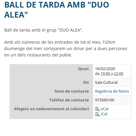
MUNICIPI
BALL DE TARDA AMB "DUO
ALEA"
SEU ELECTRÒNICA
BELL-LLOC SOLUCIONA
Ball de tarda amb el grup "DUO ALEA".
Amb els números de les entrades de tot el mes, l'últim
diumenge del mes sortejarem un dinar per a dues persones
en un dels restaurants del poble.
Quan
16/02/2020
de
a
19:00
22:00
On
Sala Cultural
Nom de contacte
Regidoria de festes
Telèfon de contacte
973560100
Afegeix un esdeveniment al calendari
vCal
iCal