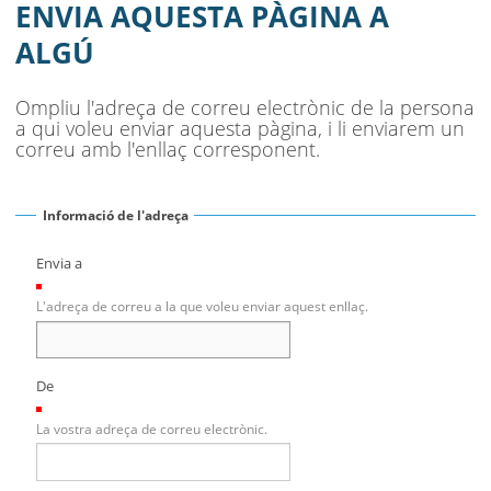
MUNICIPI
ENVIA AQUESTA PÀGINA A
ALGÚ
SEU ELECTRÒNICA
BELL-LLOC SOLUCIONA
Ompliu l'adreça de correu electrònic de la persona
a qui voleu enviar aquesta pàgina, i li enviarem un
correu amb l'enllaç corresponent.
Informació de l'adreça
Envia a
(Necessari)
L'adreça de correu a la que voleu enviar aquest enllaç.
De
(Necessari)
La vostra adreça de correu electrònic.