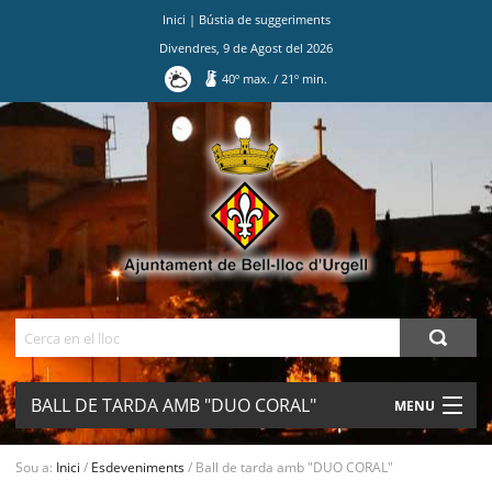
Inici
|
Bústia de suggeriments
Divendres
,
9
de
Agost
del
2026
40
º max.
/
21
º min.
Ves
al
contingut.
|
Salta
a
la
navegació
Cerca
BALL DE TARDA AMB "DUO CORAL"
MENU
AJUNTAMENT
Sou a:
Inici
/
Esdeveniments
/
Ball de tarda amb "DUO CORAL"