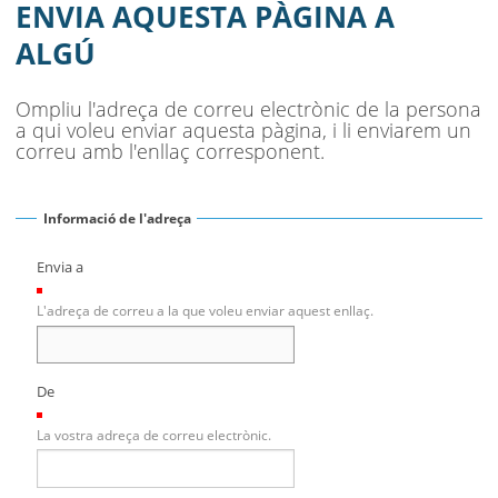
MUNICIPI
ENVIA AQUESTA PÀGINA A
ALGÚ
SEU ELECTRÒNICA
BELL-LLOC SOLUCIONA
Ompliu l'adreça de correu electrònic de la persona
a qui voleu enviar aquesta pàgina, i li enviarem un
correu amb l'enllaç corresponent.
Informació de l'adreça
Envia a
(Necessari)
L'adreça de correu a la que voleu enviar aquest enllaç.
De
(Necessari)
La vostra adreça de correu electrònic.