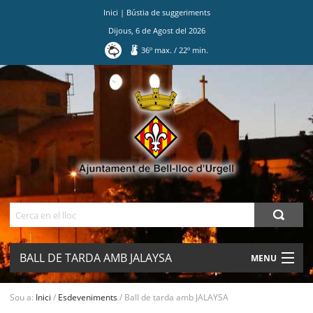
Inici
|
Bústia de suggeriments
Dijous
,
6
de
Agost
del
2026
36
º max.
/
22
º min.
Ves
al
contingut.
|
Salta
a
la
navegació
Cerca
BALL DE TARDA AMB JALAYSA
MENU
AJUNTAMENT
Sou a:
Inici
/
Esdeveniments
/
Ball de tarda amb JALAYSA