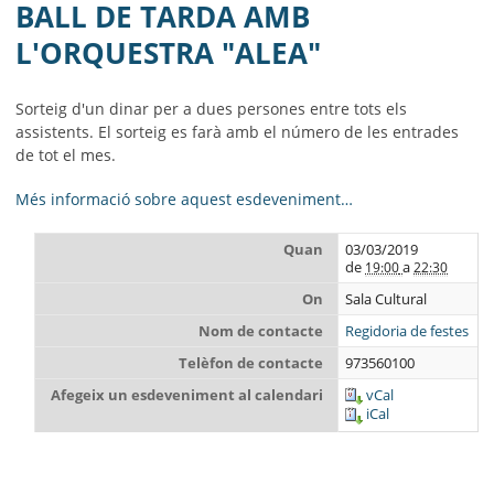
AJUNTAMENT
BALL DE TARDA AMB
L'ORQUESTRA "ALEA"
MUNICIPI
SEU ELECTRÒNICA
Sorteig d'un dinar per a dues persones entre tots els
assistents. El sorteig es farà amb el número de les entrades
BELL-LLOC SOLUCIONA
de tot el mes.
Més informació sobre aquest esdeveniment…
Quan
03/03/2019
de
a
19:00
22:30
On
Sala Cultural
Nom de contacte
Regidoria de festes
Telèfon de contacte
973560100
Afegeix un esdeveniment al calendari
vCal
iCal