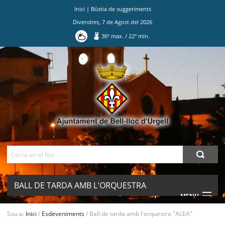
Inici
|
Bústia de suggeriments
Divendres
,
7
de
Agost
del
2026
36
º max.
/
22
º min.
Ves
al
contingut.
|
Salta
a
la
navegació
Cerca
BALL DE TARDA AMB L'ORQUESTRA
MENU
"ALEA"
Sou a:
Inici
/
Esdeveniments
/
Ball de tarda amb l'orquestra "ALEA"