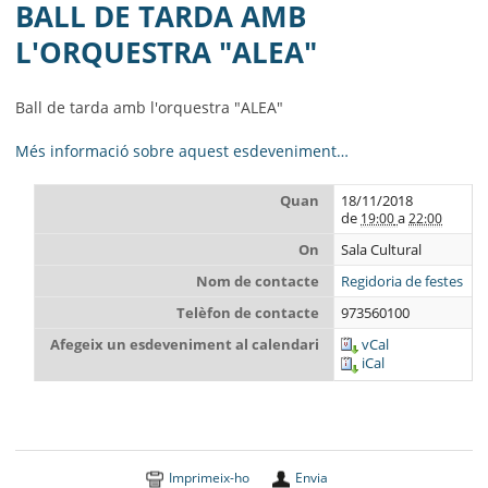
AJUNTAMENT
BALL DE TARDA AMB
L'ORQUESTRA "ALEA"
MUNICIPI
SEU ELECTRÒNICA
Ball de tarda amb l'orquestra "ALEA"
BELL-LLOC SOLUCIONA
Més informació sobre aquest esdeveniment…
Quan
18/11/2018
de
a
19:00
22:00
On
Sala Cultural
Nom de contacte
Regidoria de festes
Telèfon de contacte
973560100
Afegeix un esdeveniment al calendari
vCal
iCal
Imprimeix-ho
Envia