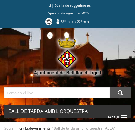
Inici
|
Bústia de suggeriments
Dijous
,
6
de
Agost
del
2026
36
º max.
/
22
º min.
Ves
al
contingut.
|
Salta
a
la
navegació
Cerca
BALL DE TARDA AMB L'ORQUESTRA
MENU
"ALEA"
Sou a:
Inici
/
Esdeveniments
/
Ball de tarda amb l'orquestra "ALEA"