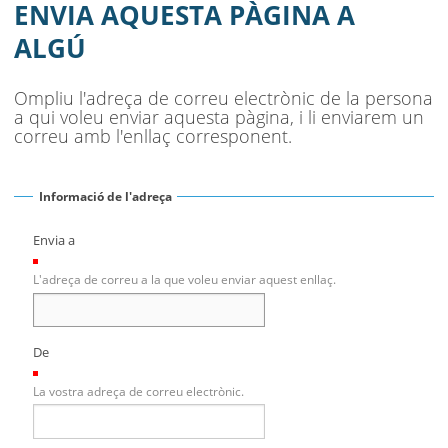
MUNICIPI
ENVIA AQUESTA PÀGINA A
ALGÚ
SEU ELECTRÒNICA
BELL-LLOC SOLUCIONA
Ompliu l'adreça de correu electrònic de la persona
a qui voleu enviar aquesta pàgina, i li enviarem un
correu amb l'enllaç corresponent.
Informació de l'adreça
Envia a
(Necessari)
L'adreça de correu a la que voleu enviar aquest enllaç.
De
(Necessari)
La vostra adreça de correu electrònic.