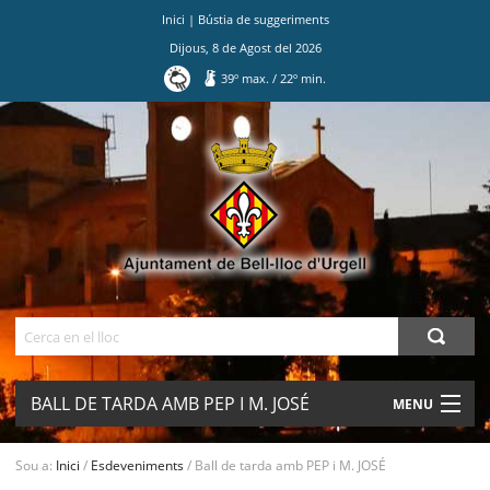
Inici
|
Bústia de suggeriments
Dijous
,
8
de
Agost
del
2026
39
º max.
/
22
º min.
Ves
al
contingut.
|
Salta
a
la
navegació
Cerca
BALL DE TARDA AMB PEP I M. JOSÉ
MENU
AJUNTAMENT
Sou a:
Inici
/
Esdeveniments
/
Ball de tarda amb PEP i M. JOSÉ