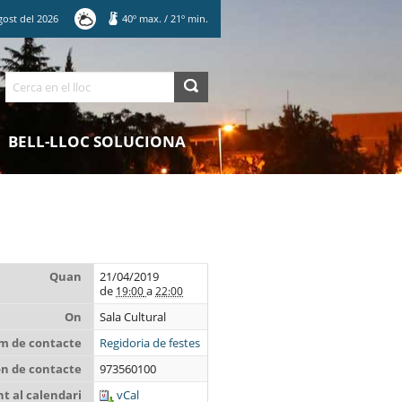
gost
del
2026
40
º max.
/
21
º min.
Cerca
BELL-LLOC SOLUCIONA
Quan
21/04/2019
de
a
19:00
22:00
On
Sala Cultural
m de contacte
Regidoria de festes
on de contacte
973560100
t al calendari
vCal