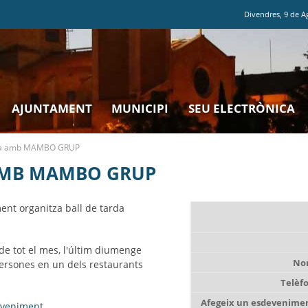
Divendres
,
9
de
A
AJUNTAMENT
MUNICIPI
SEU ELECTRÒNICA
rda amb MAMBO GRUP
AMB MAMBO GRUP
ment organitza ball de tarda
e tot el mes, l'últim diumenge
No
persones en un dels restaurants
Telèf
Afegeix un esdevenimen
eveniment…