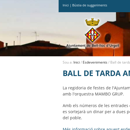
Inici
|
Bústia de suggeriments
Ves
al
contingut.
|
Salta
a
la
navegació
Sou a:
Inici
/
Esdeveniments
/
Ball de ta
BALL DE TARDA 
La regidoria de festes de l'Ajunta
amb l'orquestra MAMBO GRUP.
Amb els números de les entrades d
es sortejarà un dinar per a dues 
del poble.
Més informació sobre aquest esd