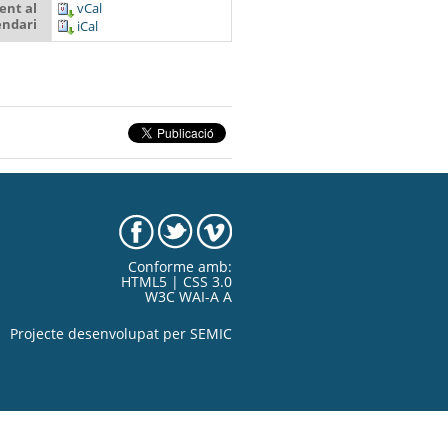
ent al
vCal
endari
iCal
Conforme amb:
HTML5 | CSS 3.0
W3C WAI-A A
Projecte desenvolupat per
SEMIC