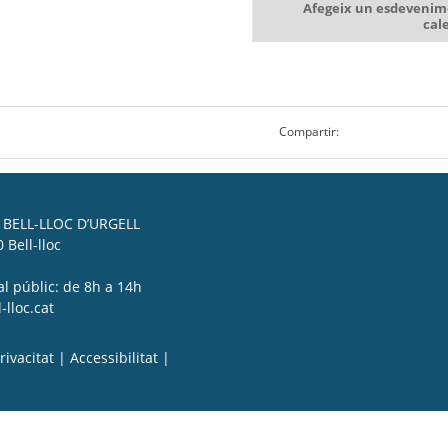
Afegeix un esdevenim
cal
Compartir:
BELL-LLOC D’URGELL
 Bell-lloc
al públic: de 8h a 14h
lloc.cat
rivacitat
|
Accessibilitat
|