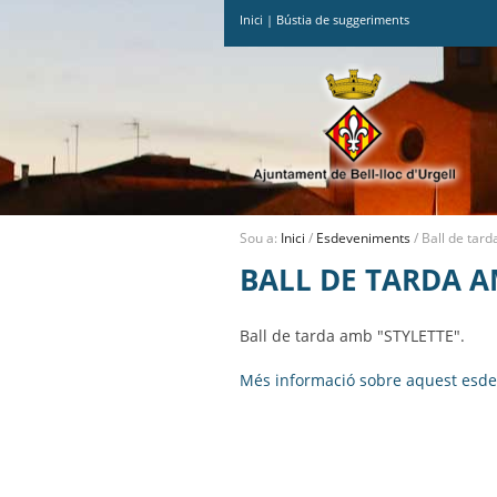
Inici
|
Bústia de suggeriments
Ves
al
contingut.
|
Salta
a
la
navegació
Sou a:
Inici
/
Esdeveniments
/
Ball de tar
BALL DE TARDA A
Ball de tarda amb "STYLETTE".
Més informació sobre aquest esd