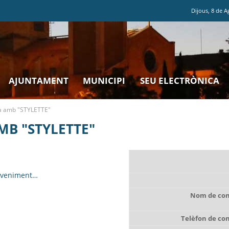
Dijous
,
8
de
A
AJUNTAMENT
MUNICIPI
SEU ELECTRÒNICA
da amb "STYLETTE"
MB "STYLETTE"
eveniment…
Nom de con
Telèfon de co