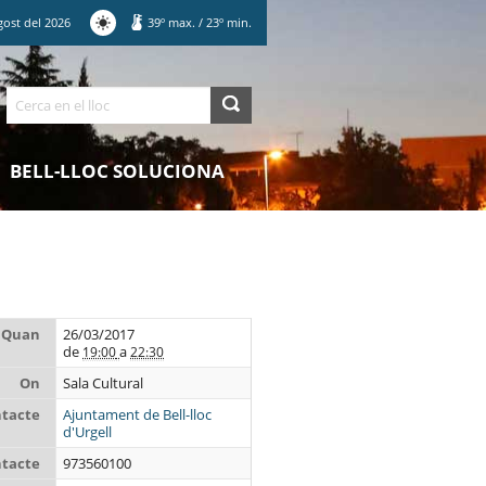
gost
del
2026
39
º max.
/
23
º min.
Cerca
BELL-LLOC SOLUCIONA
Quan
26/03/2017
de
a
19:00
22:30
On
Sala Cultural
tacte
Ajuntament de Bell-lloc
d'Urgell
ntacte
973560100