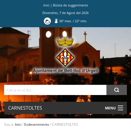
Inici
|
Bústia de suggeriments
Divendres
,
7
de
Agost
del
2026
36
º max.
/
22
º min.
Ves
al
contingut.
|
Salta
a
la
navegació
Cerca
CARNESTOLTES
MENU
AJUNTAMENT
Sou a:
Inici
/
Esdeveniments
/
CARNESTOLTES