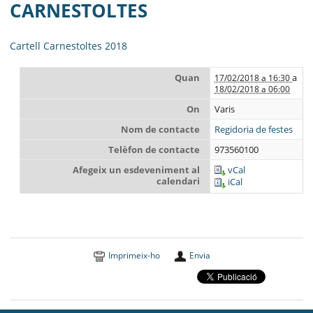
MUNICIPI
CARNESTOLTES
SEU ELECTRÒNICA
Cartell Carnestoltes 2018
BELL-LLOC SOLUCIONA
Quan
a
17/02/2018 a 16:30
18/02/2018 a 06:00
On
Varis
Nom de contacte
Regidoria de festes
Telèfon de contacte
973560100
Afegeix un esdeveniment al
vCal
calendari
iCal
Imprimeix-ho
Envia