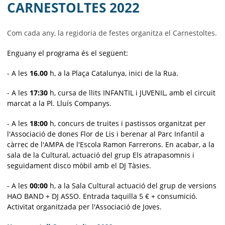
MUNICIPI
CARNESTOLTES 2022
SEU ELECTRÒNICA
Com cada any, la regidoria de festes organitza el Carnestoltes.
BELL-LLOC SOLUCIONA
Enguany el programa és el següent:
- A les
16.00
h, a la Plaça Catalunya, inici de la Rua.
- A les
17:30
h, cursa de llits INFANTIL i JUVENIL, amb el circuit
marcat a la Pl. Lluís Companys.
- A les
18:00
h, concurs de truites i pastissos organitzat per
l'Associació de dones Flor de Lis i berenar al Parc Infantil a
càrrec de l'AMPA de l'Escola Ramon Farrerons. En acabar, a la
sala de la Cultural, actuació del grup Els atrapasomnis i
seguidament disco mòbil amb el DJ Tàsies.
- A les
00:00
h, a la Sala Cultural actuació del grup de versions
HAO BAND + DJ ASSO. Entrada taquilla 5 € + consumició.
Activitat organitzada per l'Associació de Joves.