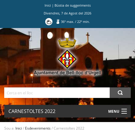
Inici
|
Bústia de suggeriments
Divendres
,
7
de
Agost
del
2026
36
º max.
/
22
º min.
Ves
al
contingut.
|
Salta
a
la
navegació
Cerca
CARNESTOLTES 2022
MENU
AJUNTAMENT
Sou a:
Inici
/
Esdeveniments
/
Carnestoltes 2022