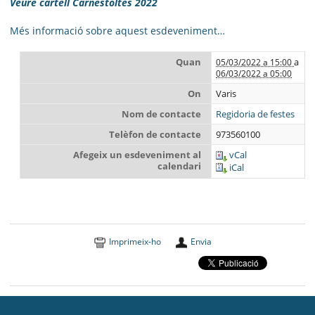
Veure cartell Carnestoltes 20
22
Més informació sobre aquest esdeveniment…
Quan
a
05/03/2022 a 15:00
06/03/2022 a 05:00
On
Varis
Nom de contacte
Regidoria de festes
Telèfon de contacte
973560100
Afegeix un esdeveniment al
vCal
calendari
iCal
Imprimeix-ho
Envia