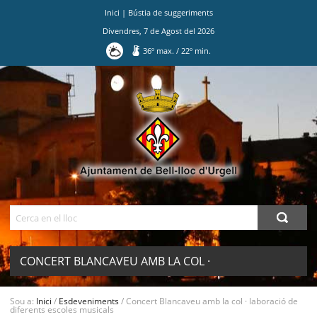
Inici
|
Bústia de suggeriments
Divendres
,
7
de
Agost
del
2026
36
º max.
/
22
º min.
Ves
al
contingut.
|
Salta
a
la
navegació
Cerca
CONCERT BLANCAVEU AMB LA COL ·
LABORACIÓ DE DIFERENTS ESCOLES
MENU
Sou a:
Inici
/
Esdeveniments
/
Concert Blancaveu amb la col · laboració de
diferents escoles musicals