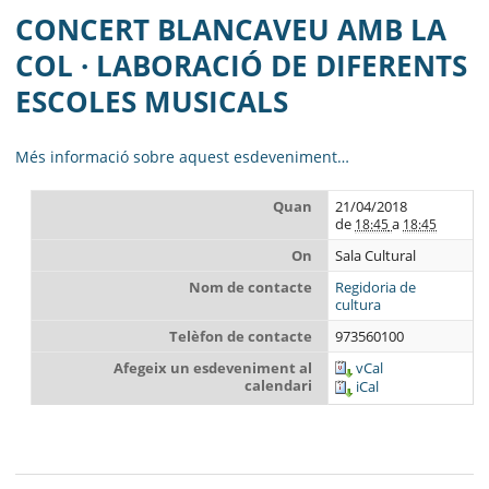
MUSICALS
CONCERT BLANCAVEU AMB LA
AJUNTAMENT
COL · LABORACIÓ DE DIFERENTS
ESCOLES MUSICALS
MUNICIPI
SEU ELECTRÒNICA
Més informació sobre aquest esdeveniment…
BELL-LLOC SOLUCIONA
Quan
21/04/2018
de
a
18:45
18:45
On
Sala Cultural
Nom de contacte
Regidoria de
cultura
Telèfon de contacte
973560100
Afegeix un esdeveniment al
vCal
calendari
iCal