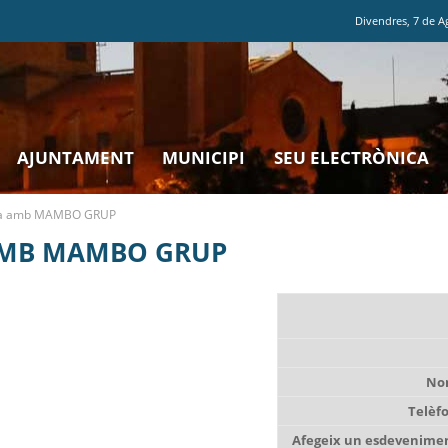
Divendres
,
7
de
A
AJUNTAMENT
MUNICIPI
SEU ELECTRÒNICA
rda amb MAMBO GRUP
AMB MAMBO GRUP
No
Telèf
Afegeix un esdevenimen