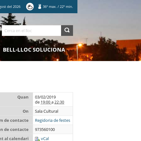
gost
del
2026
36
º max.
/
22
º min.
Cerca
BELL-LLOC SOLUCIONA
Quan
03/02/2019
de
a
19:00
22:30
On
Sala Cultural
m de contacte
Regidoria de festes
on de contacte
973560100
t al calendari
vCal