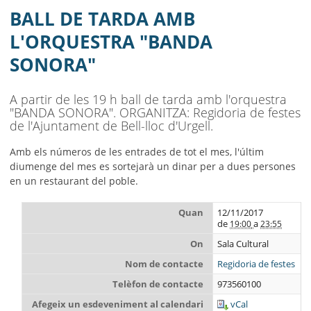
AJUNTAMENT
BALL DE TARDA AMB
MUNICIPI
L'ORQUESTRA "BANDA
SONORA"
SEU ELECTRÒNICA
BELL-LLOC SOLUCIONA
A partir de les 19 h ball de tarda amb l'orquestra
"BANDA SONORA". ORGANITZA: Regidoria de festes
de l'Ajuntament de Bell-lloc d'Urgell.
Amb els números de les entrades de tot el mes, l'últim
diumenge del mes es sortejarà un dinar per a dues persones
en un restaurant del poble.
Quan
12/11/2017
de
a
19:00
23:55
On
Sala Cultural
Nom de contacte
Regidoria de festes
Telèfon de contacte
973560100
Afegeix un esdeveniment al calendari
vCal