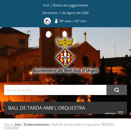
Inici
|
Bústia de suggeriments
Divendres
,
7
de
Agost
del
2026
39
º max.
/
23
º min.
Ves
al
contingut.
|
Salta
a
la
navegació
Cerca
BALL DE TARDA AMB L'ORQUESTRA
MENU
"BANDA SONORA"
Sou a:
Inici
/
Esdeveniments
/
Ball de tarda amb l'orquestra "BANDA
SONORA"