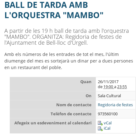
AJUNTAMENT
BALL DE TARDA AMB
L'ORQUESTRA "MAMBO"
MUNICIPI
SEU ELECTRÒNICA
A partir de les 19 h ball de tarda amb l'orquestra
"MAMBO". ORGANITZA: Regidoria de festes de
BELL-LLOC SOLUCIONA
l'Ajuntament de Bell-lloc d'Urgell.
Amb els números de les entrades de tot el mes, l'últim
diumenge del mes es sortejarà un dinar per a dues persones
en un restaurant del poble.
Quan
26/11/2017
de
a
19:00
23:55
On
Sala Cultural
Nom de contacte
Regidoria de festes
Telèfon de contacte
973560100
Afegeix un esdeveniment al calendari
vCal
iCal