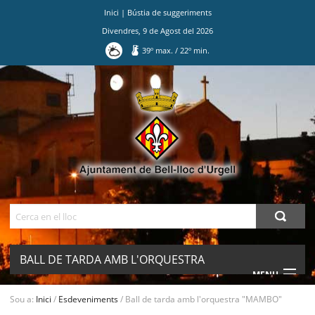
Inici
|
Bústia de suggeriments
Divendres
,
9
de
Agost
del
2026
39
º max.
/
22
º min.
Ves
al
contingut.
|
Salta
a
la
navegació
Cerca
BALL DE TARDA AMB L'ORQUESTRA
MENU
"MAMBO"
Sou a:
Inici
/
Esdeveniments
/
Ball de tarda amb l'orquestra "MAMBO"