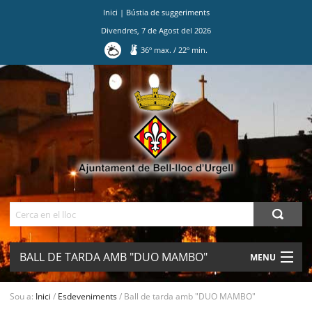
Inici
|
Bústia de suggeriments
Divendres
,
7
de
Agost
del
2026
36
º max.
/
22
º min.
Ves
al
contingut.
|
Salta
a
la
navegació
Cerca
BALL DE TARDA AMB "DUO MAMBO"
MENU
AJUNTAMENT
Sou a:
Inici
/
Esdeveniments
/
Ball de tarda amb "DUO MAMBO"