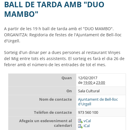
MUNICIPI
BALL DE TARDA AMB "DUO
MAMBO"
SEU ELECTRÒNICA
BELL-LLOC SOLUCIONA
A partir de les 19 h ball de tarda amb el "DUO MAMBO".
ORGANITZA: Regidoria de festes de l'Ajuntament de Bell-lloc
d'Urgell.
Sorteig d'un dinar per a dues persones al restaurant Vinyes
del Mig entre tots els assistents. El sorteig es farà el dia 26 de
febrer amb el número de les entrades de tot el mes.
Quan
12/02/2017
de
a
19:00
23:00
On
Sala Cultural
Nom de contacte
Ajuntament de Bell-lloc
d'Urgell
Telèfon de contacte
973 560 100
Afegeix un esdeveniment al
vCal
calendari
iCal