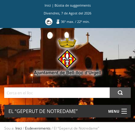
Inici
|
Bústia de suggeriments
Divendres
,
7
de
Agost
del
2026
36
º max.
/
22
º min.
Ves
al
contingut.
|
Salta
a
la
navegació
Cerca
EL “GEPERUT DE NOTREDAME”
MENU
AJUNTAMENT
Sou a:
Inici
/
Esdeveniments
/
El “Geperut de Notredame”