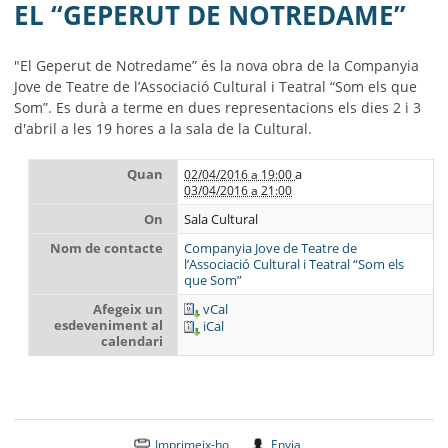
MUNICIPI
EL “GEPERUT DE NOTREDAME”
SEU ELECTRÒNICA
"El Geperut de Notredame” és la nova obra de la Companyia
Jove de Teatre de l’Associació Cultural i Teatral “Som els que
BELL-LLOC SOLUCIONA
Som”. Es durà a terme en dues representacions els dies 2 i 3
d'abril a les 19 hores a la sala de la Cultural.
Quan
a
02/04/2016 a 19:00
03/04/2016 a 21:00
On
Sala Cultural
Nom de contacte
Companyia Jove de Teatre de
l’Associació Cultural i Teatral “Som els
que Som”
Afegeix un
vCal
esdeveniment al
iCal
calendari
Imprimeix-ho
Envia