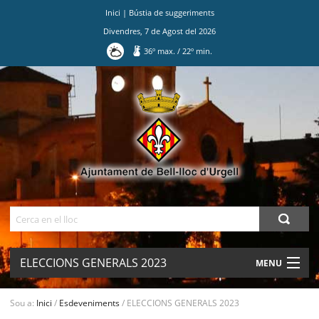
Inici
|
Bústia de suggeriments
Divendres
,
7
de
Agost
del
2026
36
º max.
/
22
º min.
Ves
al
contingut.
|
Salta
a
la
navegació
Cerca
ELECCIONS GENERALS 2023
MENU
AJUNTAMENT
Sou a:
Inici
/
Esdeveniments
/
ELECCIONS GENERALS 2023