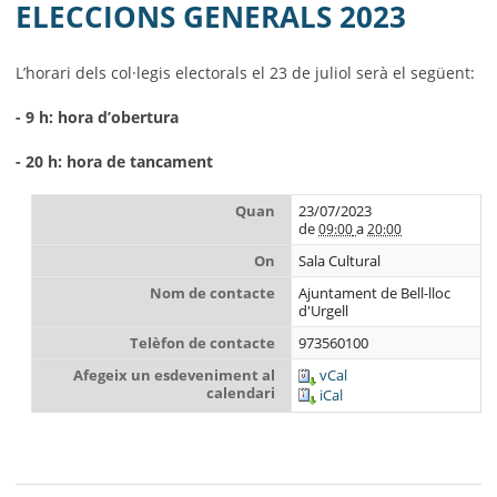
MUNICIPI
ELECCIONS GENERALS 2023
SEU ELECTRÒNICA
L’horari dels col·legis electorals el 23 de juliol serà el següent:
BELL-LLOC SOLUCIONA
- 9 h: hora d’obertura
- 20 h: hora de tancament
Quan
23/07/2023
de
a
09:00
20:00
On
Sala Cultural
Nom de contacte
Ajuntament de Bell-lloc
d'Urgell
Telèfon de contacte
973560100
Afegeix un esdeveniment al
vCal
calendari
iCal