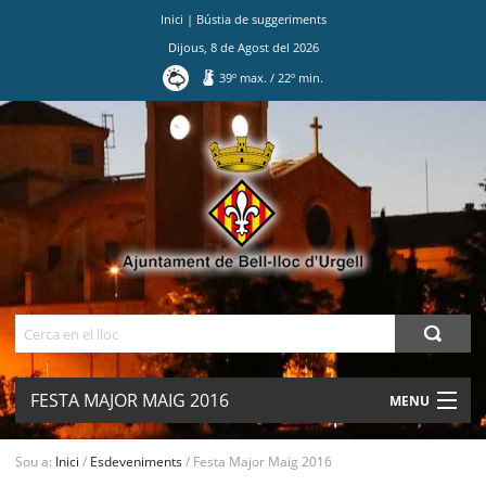
Inici
|
Bústia de suggeriments
Dijous
,
8
de
Agost
del
2026
39
º max.
/
22
º min.
Ves
al
contingut.
|
Salta
a
la
navegació
Cerca
FESTA MAJOR MAIG 2016
MENU
AJUNTAMENT
Sou a:
Inici
/
Esdeveniments
/
Festa Major Maig 2016