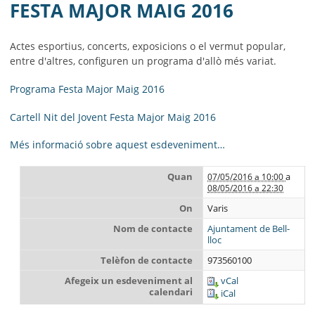
MUNICIPI
FESTA MAJOR MAIG 2016
SEU ELECTRÒNICA
Actes esportius, concerts, exposicions o el vermut popular,
entre d'altres, configuren un programa d'allò més variat.
BELL-LLOC SOLUCIONA
Programa Festa Major Maig 2016
Cartell Nit del Jovent Festa Major Maig 2016
Més informació sobre aquest esdeveniment…
Quan
a
07/05/2016 a 10:00
08/05/2016 a 22:30
On
Varis
Nom de contacte
Ajuntament de Bell-
lloc
Telèfon de contacte
973560100
Afegeix un esdeveniment al
vCal
calendari
iCal