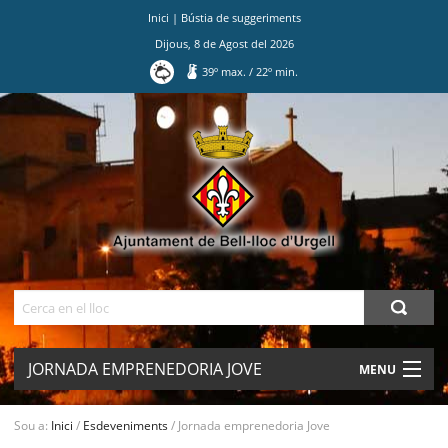
Inici
|
Bústia de suggeriments
Dijous
,
8
de
Agost
del
2026
39
º max.
/
22
º min.
Ves
al
contingut.
|
Salta
a
la
navegació
Cerca
JORNADA EMPRENEDORIA JOVE
MENU
AJUNTAMENT
Sou a:
Inici
/
Esdeveniments
/
Jornada emprenedoria Jove