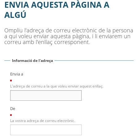
MUNICIPI
ENVIA AQUESTA PÀGINA A
ALGÚ
SEU ELECTRÒNICA
BELL-LLOC SOLUCIONA
Ompliu l'adreça de correu electrònic de la persona
a qui voleu enviar aquesta pàgina, i li enviarem un
correu amb l'enllaç corresponent.
Informació de l'adreça
Envia a
(Necessari)
L'adreça de correu a la que voleu enviar aquest enllaç.
De
(Necessari)
La vostra adreça de correu electrònic.