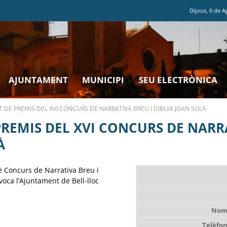
Dijous
,
6
de
A
AJUNTAMENT
MUNICIPI
SEU ELECTRÒNICA
 DE PREMIS DEL XVI CONCURS DE NARRATIVA BREU I DIBUIX JOAN SOLÀ
REMIS DEL XVI CONCURS DE NARRA
À
è Concurs de Narrativa Breu i
oca l’Ajuntament de Bell-lloc
Nom 
Telèfon