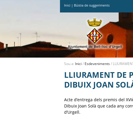
Inici
|
Bústia de suggeriments
Ves
al
contingut.
|
Salta
a
la
navegació
Sou a:
Inici
/
Esdeveniments
/
LLIURAMENT
LLIURAMENT DE P
DIBUIX JOAN SOL
Acte d’entrega dels premis del XVI
Dibuix Joan Solà que cada any conv
d’Urgell.