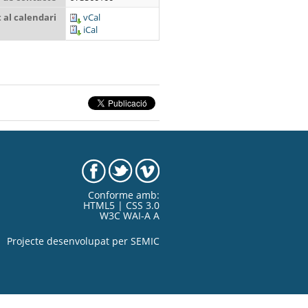
al calendari
vCal
iCal
Conforme amb:
HTML5 | CSS 3.0
W3C WAI-A A
Projecte desenvolupat per
SEMIC