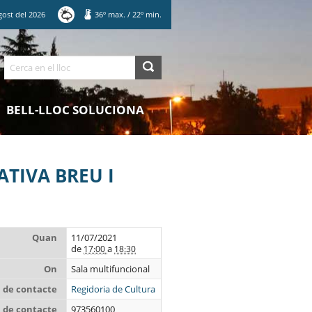
gost
del
2026
36
º max.
/
22
º min.
Cerca
BELL-LLOC SOLUCIONA
TIVA BREU I
Quan
11/07/2021
de
a
17:00
18:30
On
Sala multifuncional
de contacte
Regidoria de Cultura
 de contacte
973560100