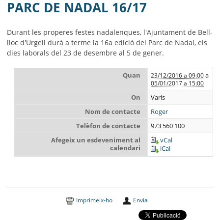
MUNICIPI
PARC DE NADAL 16/17
SEU ELECTRÒNICA
Durant les properes festes nadalenques, l'Ajuntament de Bell-
lloc d'Urgell durà a terme la 16a edició del Parc de Nadal, els
BELL-LLOC SOLUCIONA
dies laborals del 23 de desembre al 5 de gener.
Quan
a
23/12/2016 a 09:00
05/01/2017 a 15:00
On
Varis
Nom de contacte
Roger
Telèfon de contacte
973 560 100
Afegeix un esdeveniment al
vCal
calendari
iCal
Imprimeix-ho
Envia