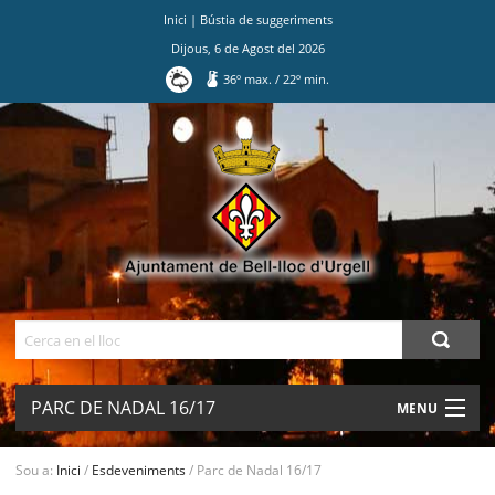
Inici
|
Bústia de suggeriments
Dijous
,
6
de
Agost
del
2026
36
º max.
/
22
º min.
Ves
al
contingut.
|
Salta
a
la
navegació
Cerca
PARC DE NADAL 16/17
MENU
AJUNTAMENT
Sou a:
Inici
/
Esdeveniments
/
Parc de Nadal 16/17