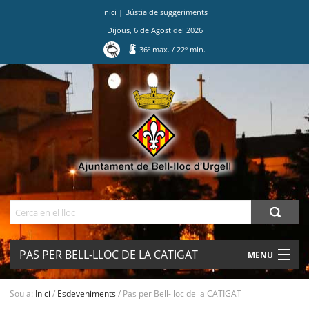
Inici
|
Bústia de suggeriments
Dijous
,
6
de
Agost
del
2026
36
º max.
/
22
º min.
Ves
al
contingut.
|
Salta
a
la
navegació
Cerca
PAS PER BELL-LLOC DE LA CATIGAT
MENU
AJUNTAMENT
Sou a:
Inici
/
Esdeveniments
/
Pas per Bell-lloc de la CATIGAT