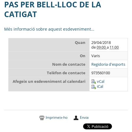
MUNICIPI
PAS PER BELL-LLOC DE LA
CATIGAT
SEU ELECTRÒNICA
BELL-LLOC SOLUCIONA
Més informació sobre aquest esdeveniment…
Quan
29/04/2018
de
a
09:00
11:00
On
Varis
Nom de contacte
Regidoria d'esports
Telèfon de contacte
973560100
Afegeix un esdeveniment al calendari
vCal
iCal
Imprimeix-ho
Envia