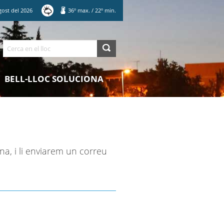
gost
del
2026
36
º max.
/
22
º min.
Cerca
BELL-LLOC SOLUCIONA
na, i li enviarem un correu