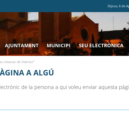
Dijous
,
6
de
A
AJUNTAMENT
MUNICIPI
SEU ELECTRÒNICA
as cloacas de Interior"
PÀGINA A ALGÚ
ectrònic de la persona a qui voleu enviar aquesta pàgi