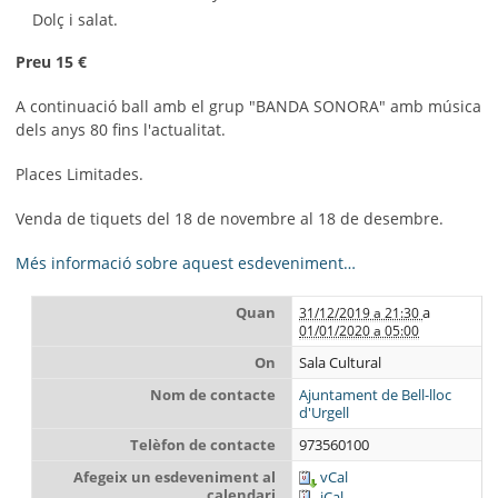
Dolç i salat.
Preu 15 €
A continuació ball amb el grup "BANDA SONORA" amb música
dels anys 80 fins l'actualitat.
Places Limitades.
Venda de tiquets del 18 de novembre al 18 de desembre.
Més informació sobre aquest esdeveniment…
Quan
a
31/12/2019 a 21:30
01/01/2020 a 05:00
On
Sala Cultural
Nom de contacte
Ajuntament de Bell-lloc
d'Urgell
Telèfon de contacte
973560100
Afegeix un esdeveniment al
vCal
calendari
iCal