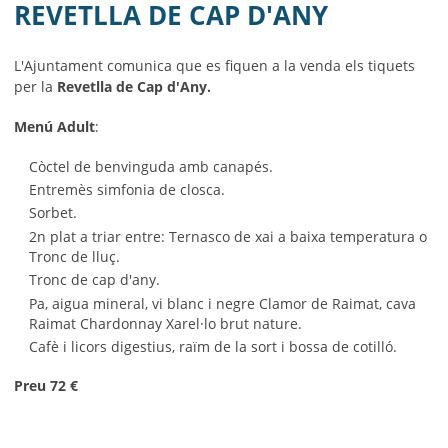
MUNICIPI
REVETLLA DE CAP D'ANY
SEU ELECTRÒNICA
L'Ajuntament comunica que es fiquen a la venda els tiquets
per la
Revetlla de Cap d'Any.
BELL-LLOC SOLUCIONA
Menú Adult
:
Còctel de benvinguda amb canapés.
Entremès simfonia de closca.
Sorbet.
2n plat a triar entre: Ternasco de xai a baixa temperatura o
Tronc de lluç.
Tronc de cap d'any.
Pa, aigua mineral, vi blanc i negre Clamor de Raimat, cava
Raimat Chardonnay Xarel·lo brut nature.
Cafè i licors digestius, raïm de la sort i bossa de cotilló.
Preu 72 €