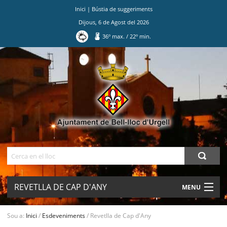
Inici
|
Bústia de suggeriments
Dijous
,
6
de
Agost
del
2026
36
º max.
/
22
º min.
Ves
al
contingut.
|
Salta
a
la
navegació
Cerca
REVETLLA DE CAP D'ANY
MENU
AJUNTAMENT
Sou a:
Inici
/
Esdeveniments
/
Revetlla de Cap d'Any