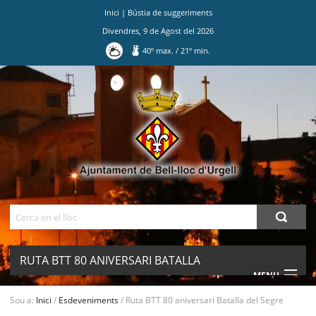
Inici
|
Bústia de suggeriments
Divendres
,
9
de
Agost
del
2026
40
º max.
/
21
º min.
Ves
al
contingut.
|
Salta
a
la
navegació
Cerca
RUTA BTT 80 ANIVERSARI BATALLA
MENU
DEL SEGRE
Sou a:
Inici
/
Esdeveniments
/
Ruta BTT 80 aniversari Batalla del Segre