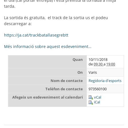
el dia (cal portar entrepà) i esta prevista la tornada a mitja
tarda.
La sortida és gratuïta, el track de la sortia us el podeu
descarregar a:
https://ja.cat/trackbatallasegrebtt
Més informació sobre aquest esdeveniment…
Quan
10/11/2018
de
a
09:30
19:00
On
Varis
Nom de contacte
Regidoria d'esports
Telèfon de contacte
973560100
Afegeix un esdeveniment al calendari
vCal
iCal