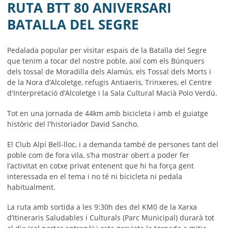
AJUNTAMENT
RUTA BTT 80 ANIVERSARI
BATALLA DEL SEGRE
MUNICIPI
SEU ELECTRÒNICA
Pedalada popular per visitar espais de la Batalla del Segre
que tenim a tocar del nostre poble, així com els Búnquers
BELL-LLOC SOLUCIONA
dels tossal de Moradilla dels Alamús, els Tossal dels Morts i
de la Nora d’Alcoletge, refugis Antiaeris, Trinxeres, el Centre
d'Interpretació d’Alcoletge i la Sala Cultural Macià Polo Verdú.
Tot en una jornada de 44km amb bicicleta i amb el guiatge
històric del l'historiador David Sancho.
El Club Alpí Bell-lloc, i a demanda també de persones tant del
poble com de fora vila, s’ha mostrar obert a poder fer
l’activitat en cotxe privat entenent que hi ha força gent
interessada en el tema i no té ni bicicleta ni pedala
habitualment.
La ruta amb sortida a les 9:30h des del KM0 de la Xarxa
d’Itineraris Saludables i Culturals (Parc Municipal) durarà tot