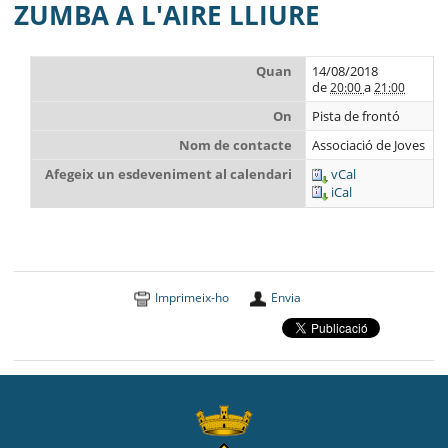
MUNICIPI
ZUMBA A L'AIRE LLIURE
SEU ELECTRÒNICA
Quan
14/08/2018
de
a
20:00
21:00
BELL-LLOC SOLUCIONA
On
Pista de frontó
Nom de contacte
Associació de Joves
Afegeix un esdeveniment al calendari
vCal
iCal
Imprimeix-ho
Envia