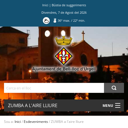
Inici
|
Bústia de suggeriments
Divendres
,
7
de
Agost
del
2026
36
º max.
/
22
º min.
Ves
al
contingut.
|
Salta
a
la
navegació
Cerca
ZUMBA A L'AIRE LLIURE
MENU
AJUNTAMENT
Sou a:
Inici
/
Esdeveniments
/
ZUMBA a l'aire lliure