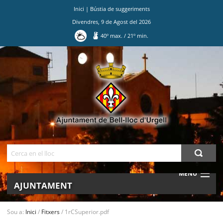
Inici
|
Bústia de suggeriments
Divendres
,
9
de
Agost
del
2026
40
º max.
/
21
º min.
Ves
al
contingut.
|
Salta
a
la
navegació
Cerca
MENU
AJUNTAMENT
MUNICIPI
Sou a:
Inici
/
Fitxers
/
1rCSuperior.pdf