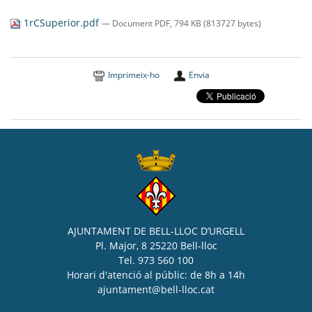
SEU ELECTRÒNICA
1rCSuperior.pdf
— Document PDF, 794 KB (813727 bytes)
BELL-LLOC SOLUCIONA
Imprimeix-ho
Envia
AJUNTAMENT DE BELL-LLOC D’URGELL
Pl. Major, 8 25220 Bell-lloc
Tel. 973 560 100
Horari d'atenció al públic: de 8h a 14h
ajuntament@bell-lloc.cat