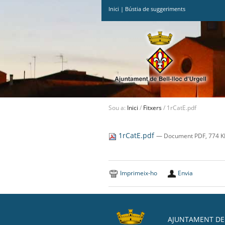
Inici
|
Bústia de suggeriments
Ves
al
contingut.
|
Salta
a
la
navegació
Sou a:
Inici
/
Fitxers
/
1rCatE.pdf
1rCatE.pdf
— Document PDF, 774 KB
Imprimeix-ho
Envia
AJUNTAMENT DE 