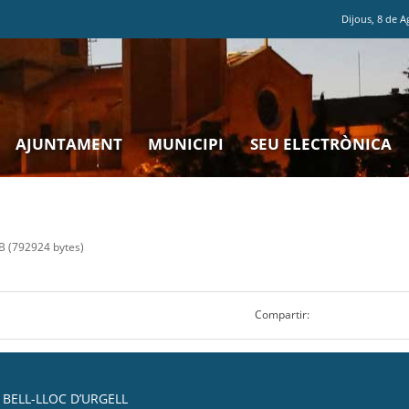
Dijous
,
8
de
A
AJUNTAMENT
MUNICIPI
SEU ELECTRÒNICA
 (792924 bytes)
Compartir:
BELL-LLOC D’URGELL