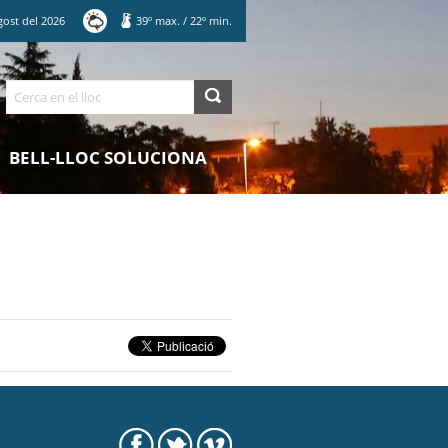
gost
del
2026
39
º max.
/
22
º min.
Cerca
BELL-LLOC SOLUCIONA