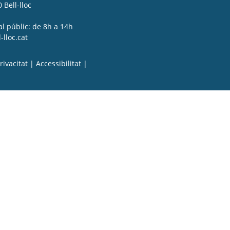
 Bell-lloc
al públic: de 8h a 14h
lloc.cat
rivacitat
|
Accessibilitat
|