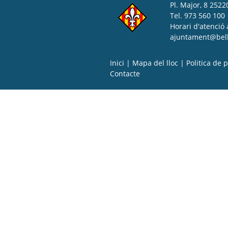
Pl. Major, 8 25220
Tel. 973 560 100
Horari d'atenció 
ajuntament@bell-
Inici
|
Mapa del lloc
|
Politica de p
Contacte