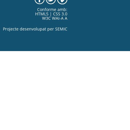
Conforme amb:
HTML5 | CSS 3.0
W3C WAI-A A
Projecte desenvolupat per
SEMIC