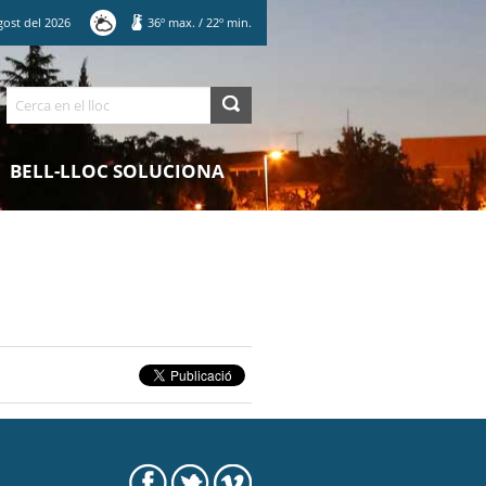
gost
del
2026
36
º max.
/
22
º min.
Cerca
BELL-LLOC SOLUCIONA