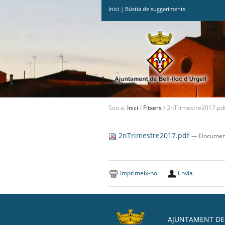
Inici
|
Bústia de suggeriments
Ves
al
contingut.
|
Salta
a
la
navegació
Sou a:
Inici
/
Fitxers
/
2nTrimestre2017.pd
2nTrimestre2017.pdf
— Document
Imprimeix-ho
Envia
AJUNTAMENT DE 