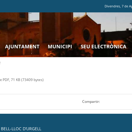
Divendres
,
7
de
A
AJUNTAMENT
MUNICIPI
SEU ELECTRÒNICA
f
 PDF, 71 KB (73409 bytes)
Compartir:
BELL-LLOC D’URGELL