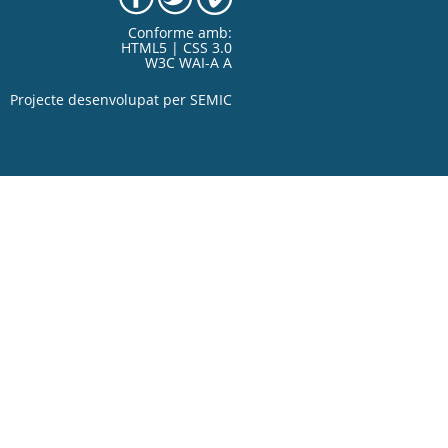
Conforme amb:
HTML5 | CSS 3.0
W3C WAI-A A
Projecte desenvolupat per
SEMIC