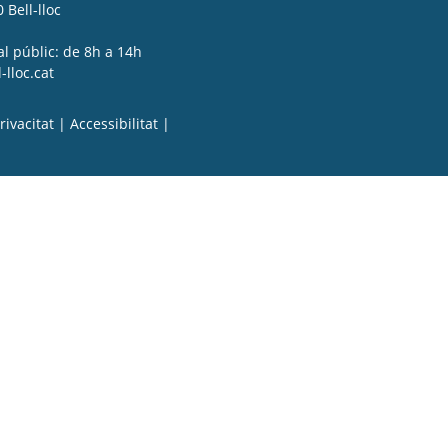
 Bell-lloc
al públic: de 8h a 14h
lloc.cat
rivacitat
|
Accessibilitat
|