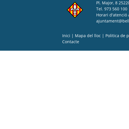
Pl. Major, 8 25220
Tel. 973 560 100
Horari d'atenció 
ajuntament@bell-
Inici
|
Mapa del lloc
|
Politica de p
Contacte