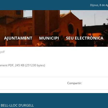
Dijous
,
8
de
A
AJUNTAMENT
MUNICIPI
SEU ELECTRÒNICA
pdf
ment PDF, 245 KB (251230 bytes)
Compartir:
BELL-LLOC D’URGELL