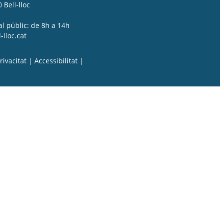
 Bell-lloc
al públic: de 8h a 14h
lloc.cat
rivacitat
|
Accessibilitat
|