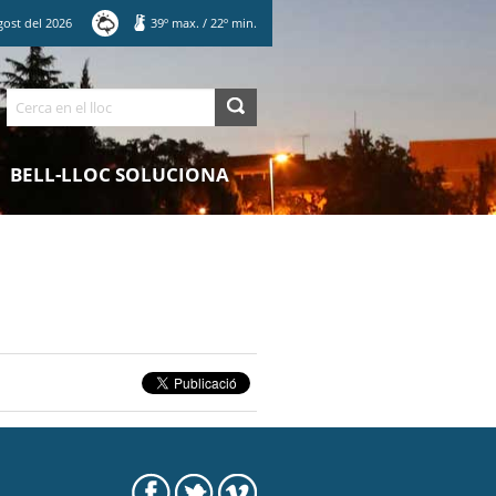
gost
del
2026
39
º max.
/
22
º min.
Cerca
BELL-LLOC SOLUCIONA