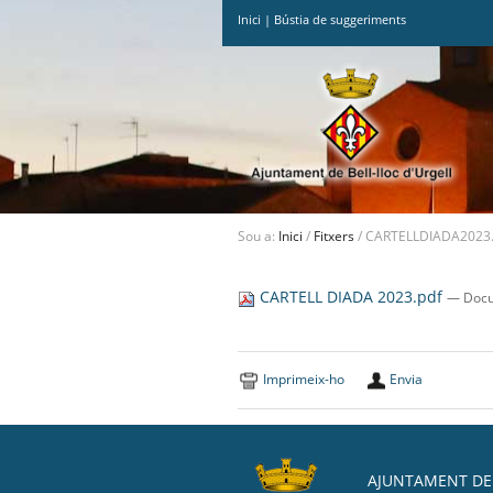
Inici
|
Bústia de suggeriments
Ves
al
contingut.
|
Salta
a
la
navegació
Sou a:
Inici
/
Fitxers
/
CARTELLDIADA2023.
CARTELL DIADA 2023.pdf
— Docu
Imprimeix-ho
Envia
AJUNTAMENT DE 