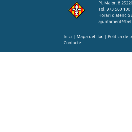
Pl. Major, 8 25220
Tel. 973 560 100
Horari d'atenció 
ajuntament@bell-
Inici
|
Mapa del lloc
|
Politica de p
Contacte