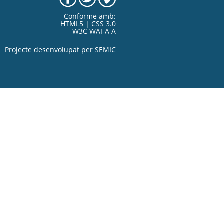
Conforme amb:
HTML5 | CSS 3.0
W3C WAI-A A
Projecte desenvolupat per
SEMIC