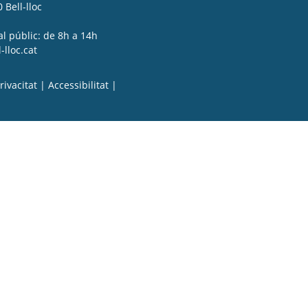
 Bell-lloc
al públic: de 8h a 14h
lloc.cat
rivacitat
|
Accessibilitat
|