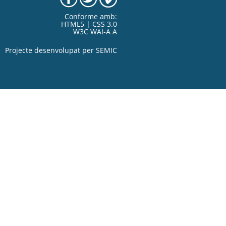
Conforme amb:
HTML5 | CSS 3.0
W3C WAI-A A
Projecte desenvolupat per
SEMIC