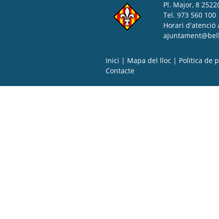
Pl. Major, 8 25220
Tel. 973 560 100
Horari d'atenció 
ajuntament@bell-
Inici
|
Mapa del lloc
|
Politica de p
Contacte