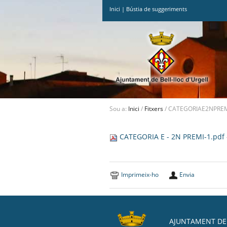
Inici
|
Bústia de suggeriments
Ves
al
contingut.
|
Salta
a
la
navegació
Sou a:
Inici
/
Fitxers
/
CATEGORIAE2NPREM
CATEGORIA E - 2N PREMI-1.pdf
Imprimeix-ho
Envia
AJUNTAMENT DE 