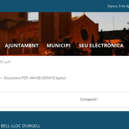
Dijous
,
8
de
A
AJUNTAMENT
MUNICIPI
SEU ELECTRÒNICA
I1.pdf
— Document PDF, 444 KB (455473 bytes)
Compartir:
BELL-LLOC D’URGELL