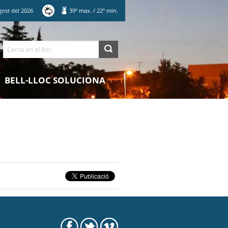
gost
del
2026
39
º max.
/
22
º min.
Cerca
BELL-LLOC SOLUCIONA