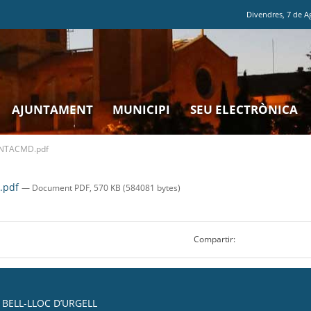
Divendres
,
7
de
A
AJUNTAMENT
MUNICIPI
SEU ELECTRÒNICA
NTACMD.pdf
.pdf
— Document PDF, 570 KB (584081 bytes)
Compartir:
BELL-LLOC D’URGELL