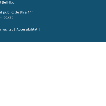
 Bell-lloc
al públic: de 8h a 14h
lloc.cat
rivacitat
|
Accessibilitat
|