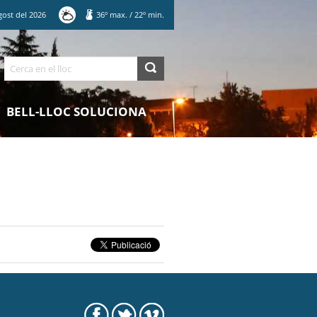
gost
del
2026
36
º max.
/
22
º min.
Cerca
BELL-LLOC SOLUCIONA