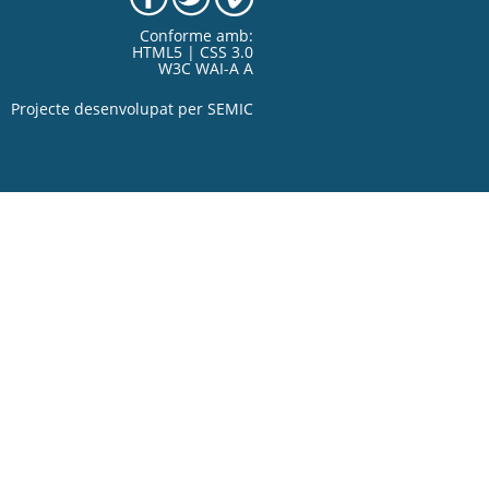
Conforme amb:
HTML5 | CSS 3.0
W3C WAI-A A
Projecte desenvolupat per
SEMIC