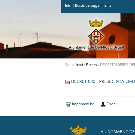
Inici
|
Bústia de suggeriments
Ves
al
contingut.
|
Salta
a
la
navegació
Sou a:
Inici
/
Fitxers
/
DECRET080PRESIDE
DECRET 080 - PRESIDENTA CMD
Imprimeix-ho
Envia
AJUNTAMENT DE 