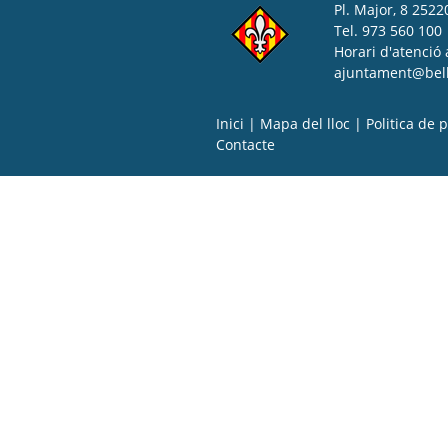
Pl. Major, 8 25220
Tel. 973 560 100
Horari d'atenció 
ajuntament@bell-
Inici
|
Mapa del lloc
|
Politica de p
Contacte