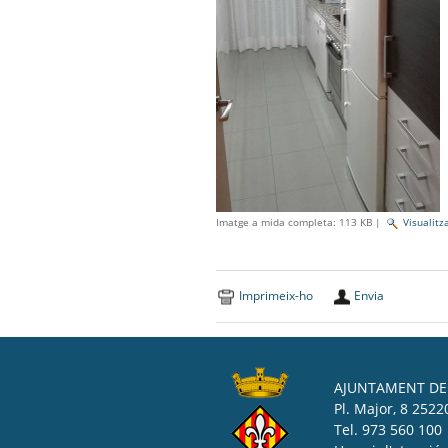
Imatge a mida completa:
113 KB
|
Visualitz
Imprimeix-ho
Envia
AJUNTAMENT DE 
Pl. Major, 8 25220
Tel. 973 560 100