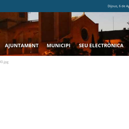
Dijous
,
6
de
A
AJUNTAMENT
MUNICIPI
SEU ELECTRÒNICA
0.jpg