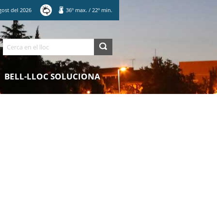
gost
del
2026
36
º max.
/
22
º min.
Cerca
BELL-LLOC SOLUCIONA