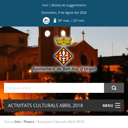
Inici
|
Bústia de suggeriments
Divendres
,
9
de
Agost
del
2026
39
º max.
/
22
º min.
Ves
al
contingut.
|
Salta
a
la
navegació
Cerca
ACTIVITATS CULTURALS ABRIL 2018
MENU
AJUNTAMENT
Sou a:
Inici
/
Fitxers
/
Activitats Culturals Abril 2018