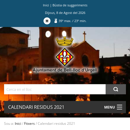
Inici
|
Bústia de suggeriments
Dijous
,
8
de
Agost
del
2026
39
º max.
/
23
º min.
Ves
al
contingut.
|
Salta
a
la
navegació
Cerca
CALENDARI RESIDUS 2021
MENU
AJUNTAMENT
Sou a:
Inici
/
Fitxers
/
Calendari residus 2021