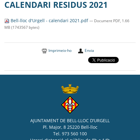
MUNICIPI
CALENDARI RESIDUS 2021
SEU ELECTRÒNICA
Bell-lloc d'Urgell - calendari 2021.pdf
— Document PDF, 1.66
MB (1743567 bytes)
BELL-LLOC SOLUCIONA
Imprimeix-ho
Envia
AJUNTAMENT DE BELL-LLOC D’URGELL
Pl. Major, 8 25220 Bell-lloc
Tel. 973 560 100