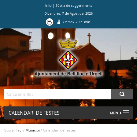
Inici
|
Bústia de suggeriments
Divendres
,
7
de
Agost
del
2026
36
º max.
/
22
º min.
Ves
al
contingut.
|
Salta
a
la
navegació
Cerca
CALENDARI DE FESTES
MENU
AJUNTAMENT
Sou a:
Inici
/
Municipi
/
Calendari de festes