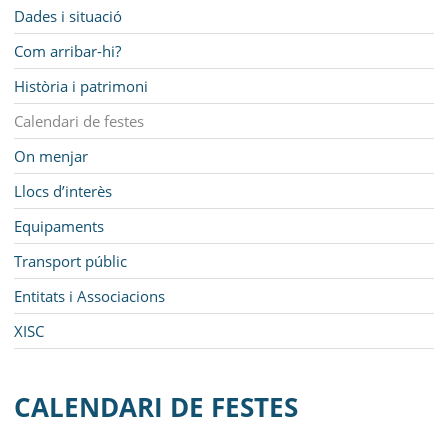
MUNICIPI
Navegació
Dades i situació
SEU ELECTRÒNICA
Com arribar-hi?
Història i patrimoni
BELL-LLOC SOLUCIONA
Calendari de festes
On menjar
Llocs d’interès
Equipaments
Transport públic
Entitats i Associacions
XISC
CALENDARI DE FESTES