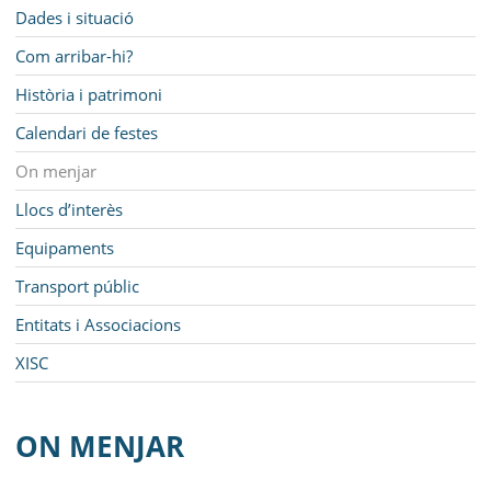
MUNICIPI
Navegació
Dades i situació
SEU ELECTRÒNICA
Com arribar-hi?
Història i patrimoni
BELL-LLOC SOLUCIONA
Calendari de festes
On menjar
Llocs d’interès
Equipaments
Transport públic
Entitats i Associacions
XISC
ON MENJAR