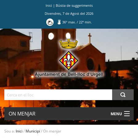
Inici
|
Bústia de suggeriments
Divendres
,
7
de
Agost
del
2026
36
º max.
/
22
º min.
Ves
al
contingut.
|
Salta
a
la
navegació
Cerca
ON MENJAR
MENU
AJUNTAMENT
Sou a:
Inici
/
Municipi
/
On menjar