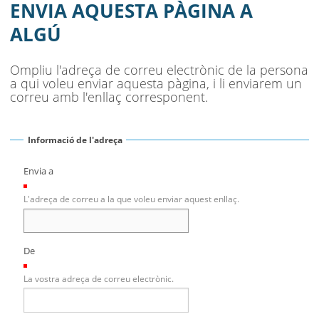
AJUNTAMENT
ENVIA AQUESTA PÀGINA A
ALGÚ
MUNICIPI
SEU ELECTRÒNICA
Ompliu l'adreça de correu electrònic de la persona
a qui voleu enviar aquesta pàgina, i li enviarem un
BELL-LLOC SOLUCIONA
correu amb l'enllaç corresponent.
Informació de l'adreça
Envia a
(Necessari)
L'adreça de correu a la que voleu enviar aquest enllaç.
De
(Necessari)
La vostra adreça de correu electrònic.