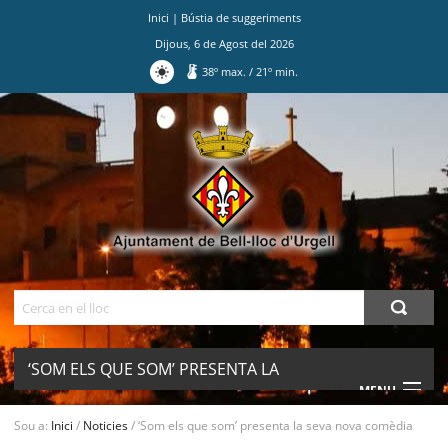
Inici
|
Bústia de suggeriments
Dijous
,
6
de
Agost
del
2026
38
º max.
/
21
º min.
Ves
al
contingut.
|
Salta
a
la
navegació
Cerca
‘SOM ELS QUE SOM’ PRESENTA LA
MENU
SEVA NOVA COMÈDIA
Sou a:
Inici
/
Noticies
/
‘Som els que som’ presenta la seva nova comèdia