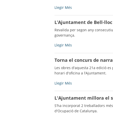
de
de
la
Bell-
Llegir Més
la
revista
lloc
Cultural
"Del
celebrarà
-
L’Ajuntament de Bell-lloc
poble"
Sant
-
Jordi
Revalida per segon any consecutiu
amb
governança.
una
extensa
L’Ajuntament
Llegir Més
programació
de
d'activitats
Bell-
Torna el concurs de narra
del
lloc
20
obté
Les obres d'aquesta 21a edició es 
al
el
horari d'oficina a l’Ajuntament.
26
Segell
d'abril
Infoparticipa
Torna
Llegir Més
-
2025
el
per
concurs
L'Ajuntament millora el s
9a
de
vegada
narrativa
S'ha incorporat 2 treballadors més
-
breu
d'Ocupació de Catalunya.