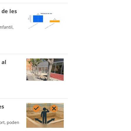
 de les
fantil,
 al
es
ort, poden