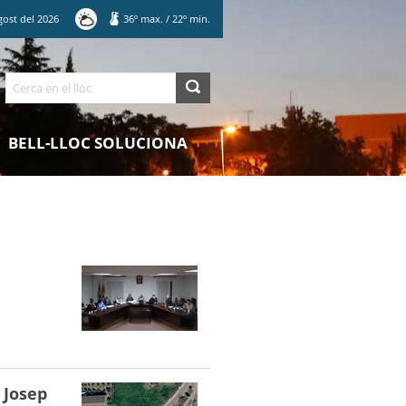
gost
del
2026
36
º max.
/
22
º min.
Cerca
BELL-LLOC SOLUCIONA
 Josep