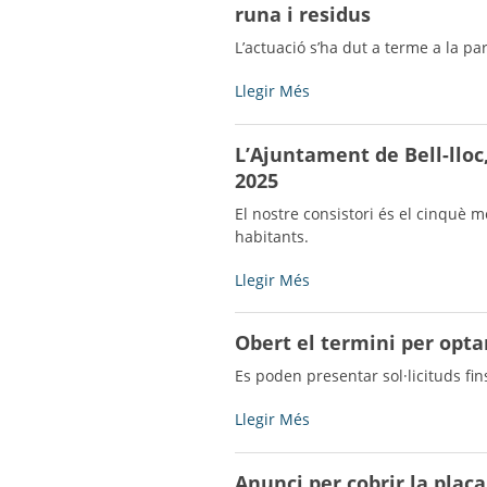
de
runa i residus
lloc
recuperació
obren
L’actuació s’ha dut a terme a la par
de
aquest
l’espai
cap
L'Ajuntament
Llegir Més
de
de
de
les
setmana
Bell-
antigues
L’Ajuntament de Bell-llo
per
lloc
piscines
donar
2025
destina
-
la
més
El nostre consistori és el cinquè 
benvinguda
de
habitants.
a
4500€
l'estiu
a
L’Ajuntament
Llegir Més
-
netejar
de
abocaments
Bell-
Obert el termini per optar
il·legals
lloc,
de
premiat
Es poden presentar sol·licituds fin
runa
amb
i
el
Obert
Llegir Més
residus
Reconeixement
el
-
Administració
termini
Anunci per cobrir la plaça
Oberta
per