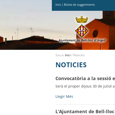
Inici
|
Bústia de suggeriments
Ves
al
contingut.
|
Salta
a
la
navegació
Sou a:
Inici
/
Noticies
NOTICIES
Convocatòria a la sessió 
Serà el proper dijous 30 de juliol 
Convocatòria
Llegir Més
a
la
L’Ajuntament de Bell-lloc 
sessió