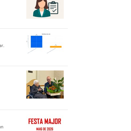
ar.
un