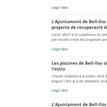
el
piscines
Pla
Obert
Llegir Més
-
de
el
Cooperació
procés
L’Ajuntament de Bell-lloc
Municipal
participatiu
per
projecte de recuperació de
sobre
al
el
L’acte, obert a la ciutadania, se c
finançament
projecte
per escollir entre les propostes p
d’inversions
de
en
recuperació
L’Ajuntament
Llegir Més
matèria
de
de
de
l’espai
Bell-
salut,
Les piscines de Bell-lloc
de
lloc
anualitats
les
l'estiu
presentarà
2023-
antigues
públicament
L’horari d’obertura al públic serà 
25
piscines
el
d’agost i fins al 6 de setembre ser
-
-
procés
participatiu
Les
Llegir Més
sobre
piscines
el
de
L'Ajuntament de Bell-lloc
projecte
Bell-