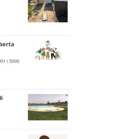
berta
001 i 5000
26