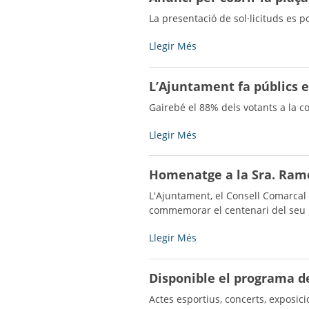
2025
optar
La presentació de sol·licituds es po
-
a
la
Anunci
Llegir Més
gestió
per
del
cobrir
L’Ajuntament fa públics e
bar
la
de
plaça
Gairebé el 88% dels votants a la co
les
de
piscines
Secretaria
L’Ajuntament
Llegir Més
municipals
i
fa
2026
Intervenció
públics
Homenatge a la Sra. Ramo
-
a
els
Bell-
resultats
L'Ajuntament, el Consell Comarcal 
lloc
de
commemorar el centenari del seu
-
la
primera
Homenatge
Llegir Més
consulta
a
popular
la
Disponible el programa d
-
Sra.
Ramona
Actes esportius, concerts, exposici