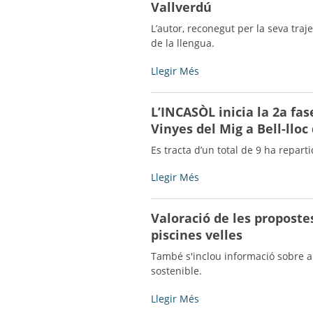
Vallverdú
extraordinària
del
L’autor, reconegut per la seva traj
Ple
de la llengua.
-
L’Ajuntament
Llegir Més
de
Bell-
L’INCASÒL inicia la 2a fas
lloc
Vinyes del Mig a Bell-lloc 
d’Urgell
dedicarà
Es tracta d’un total de 9 ha repart
un
parc
L’INCASÒL
Llegir Més
a
inicia
la
la
Valoració de les propostes
figura
2a
de
piscines velles
fase
l’escriptor
de
També s'inclou informació sobre al
Josep
comercialització
sostenible.
Vallverdú
del
-
sector
Valoració
Llegir Més
d’activitat
de