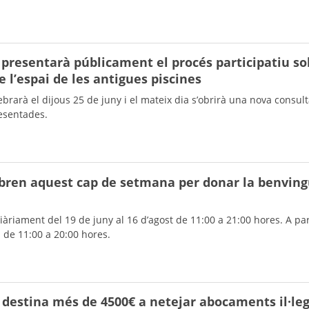
 presentarà públicament el procés participatiu so
 l’espai de les antigues piscines
elebrarà el dijous 25 de juny i el mateix dia s’obrirà una nova consul
resentades.
 obren aquest cap de setmana per donar la benvin
diàriament del 19 de juny al 16 d’agost de 11:00 a 21:00 hores. A par
à de 11:00 a 20:00 hores.
 destina més de 4500€ a netejar abocaments il·leg