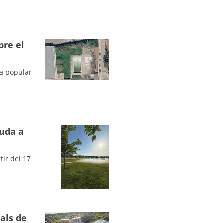
bre el
ta popular
guda a
tir del 17
als de