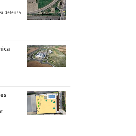
eva defensa
mica
les
at