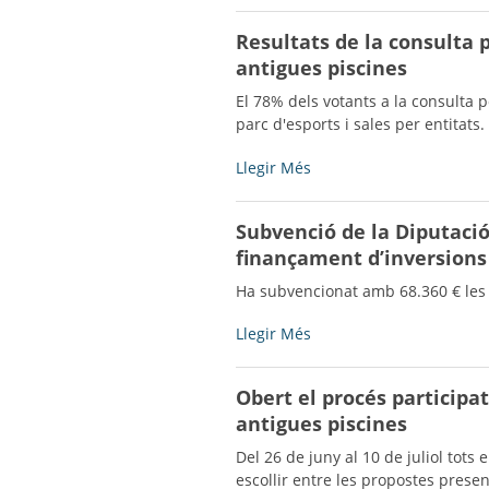
econòmica
les
Resultats de la consulta p
Vinyes
propostes
del
antigues piscines
presentades
Mig
al
El 78% dels votants a la consulta p
a
procés
parc d'esports i sales per entitats.
Bell-
participatiu
lloc
de
Resultats
Llegir Més
d’Urgell
l'espai
de
-
de
la
Subvenció de la Diputació
les
consulta
piscines
finançament d’inversions 
popular
velles
sobre
Ha subvencionat amb 68.360 € les o
-
el
projecte
Subvenció
Llegir Més
de
de
recuperació
la
Obert el procés participat
de
Diputació
l'espai
antigues piscines
de
de
Lleida
Del 26 de juny al 10 de juliol tot
les
dins
escollir entre les propostes prese
antigues