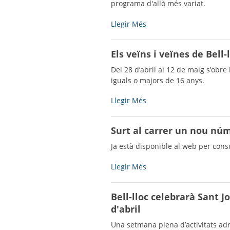
Codina
programa d'allò més variat.
Borrell
en
Disponible
Llegir Més
motiu
el
del
programa
Els veïns i veïnes de Bell-
seu
de
centenari
la
Del 28 d’abril al 12 de maig s’ob
-
Festa
iguals o majors de 16 anys.
Major
de
Els
Llegir Més
Maig
veïns
2026
i
Surt al carrer un nou núm
-
veïnes
de
Ja està disponible al web per consu
Bell-
lloc
Surt
Llegir Més
decidiran
al
el
carrer
Bell-lloc celebrarà Sant 
futur
un
d'abril
ús
nou
del
número
Una setmana plena d’activitats adr
bar