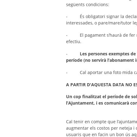
següents condicions:
- És obligatori signar la declara
interessades, o pare/mare/tutor l
- El pagament s’haurà de fer mit
efectiu.
-
Les persones exemptes de p
període (no servirà l’abonament i
- Cal aportar una foto mida car
A PARTIR D'AQUESTA DATA NO 
Un cop finalitzat el període de sol
l’Ajuntament, i es comunicarà com
Cal tenir en compte que l’ajuntame
augmentar els costos per neteja i 
usuaris que en facin un bon ús aq