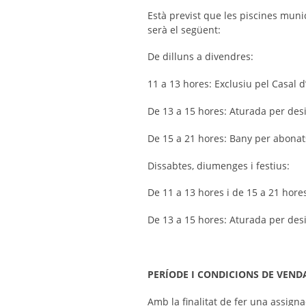
Està previst que les piscines munic
serà el següent:
De dilluns a divendres
:
11 a 13 hores: Exclusiu pel Casal d
De 13 a 15 hores: Aturada per desin
De 15 a 21 hores: Bany per abonat
Dissabtes, diumenges i festius
:
De 11 a 13 hores i de 15 a 21 hore
De 13 a 15 hores: Aturada per desin
PERÍODE I CONDICIONS DE VEND
Amb la finalitat de fer una assigna