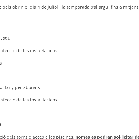
ipals obrin el dia 4 de juliol i la temporada s’allargui fins a mitja
’Estiu
fecció de les instal·lacions
s
s: Bany per abonats
fecció de les instal·lacions
A
ció dels torns d'accés a les piscines,
només es podran sol·licitar de