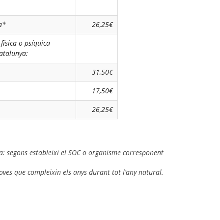
a*
26,25€
física o psíquica
atalunya:
31,50€
17,50€
26,25€
a: segons estableixi el SOC o organisme corresponent
oves que compleixin els anys durant tot l’any natural.