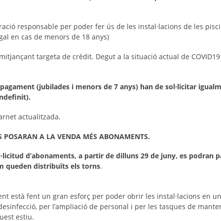
ció responsable per poder fer ús de les instal·lacions de les pisc
egal en cas de menors de 18 anys)
jançant targeta de crèdit. Degut a la situació actual de COVID1
agament (jubilades i menors de 7 anys) han de sol·licitar igual
ndefinit).
net actualitzada.
ES POSARAN A LA VENDA MÉS ABONAMENTS.
·licitud d’abonaments, a partir de dilluns 29 de juny, es podran pa
 queden distribuïts els torns
.
nt està fent un gran esforç per poder obrir les instal·lacions en u
desinfecció, per l’ampliació de personal i per les tasques de mant
uest estiu.