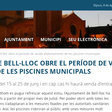
Dijous
,
8
de
A
AJUNTAMENT
MUNICIPI
SEU ELECTRÒNICA
l-lloc obre el període de venda d’abonaments de les piscines municipals
 BELL-LLOC OBRE EL PERÍODE DE
 LES PISCINES MUNICIPALS
del 15 al 25 de juny i en cap cas hi haurà venda d’entr
thom es pugui refrescar aquest estiu, l’Ajuntament de Bell-lloc ha
ls a partir del proper mes de juliol. Per poder obrir amb totes les
ions s’adaptaran a les mesures fixades per les autoritats sanitàries
9. Així, les piscines s’obriran al públic amb unes mesures molt