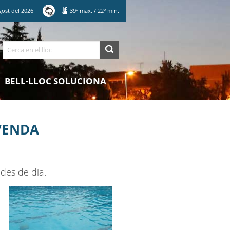
gost
del
2026
39
º max.
/
22
º min.
Cerca
BELL-LLOC SOLUCIONA
 VENDA
ades de dia.