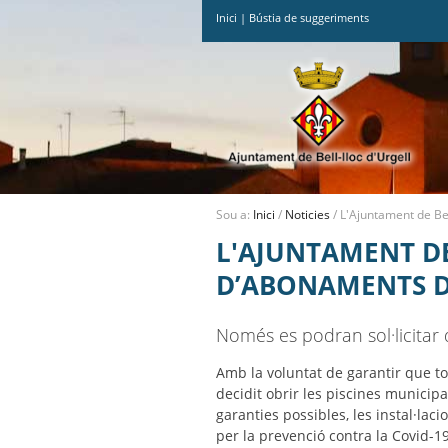
Inici
|
Bústia de suggeriments
Ves
al
contingut.
|
Salta
a
la
navegació
Sou a:
Inici
/
Noticies
/
L'Ajuntament de Bel
L'AJUNTAMENT DE
D’ABONAMENTS DE
Només es podran sol·licitar 
Amb la voluntat de garantir que to
decidit obrir les piscines municipa
garanties possibles, les instal·lac
per la prevenció contra la Covid-1